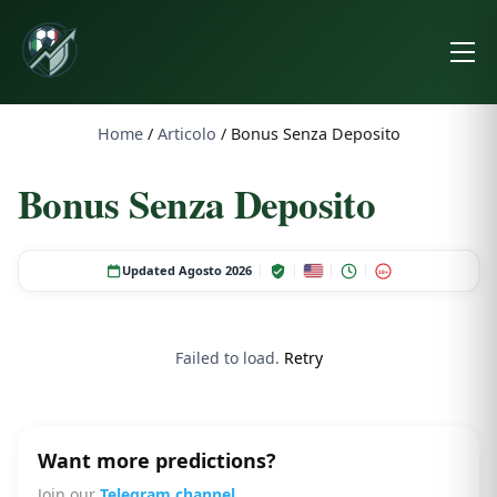
Home
/
Articolo
/
Bonus Senza Deposito
Bonus Senza Deposito
Updated Agosto 2026
18+
Failed to load.
Retry
Want more predictions?
Join our
Telegram channel