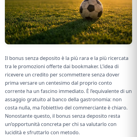
Il bonus senza deposito è la più rara e la più ricercata
tra le promozioni offerte dai bookmaker. L’idea di
ricevere un credito per scommettere senza dover
prima versare un centesimo dal proprio conto
corrente ha un fascino immediato. È l’equivalente di un
assaggio gratuito al banco della gastronomia: non
costa nulla, ma l’obiettivo del commerciante è chiaro.
Nonostante questo, il bonus senza deposito resta
un’opportunità concreta per chi sa valutarlo con
lucidità e sfruttarlo con metodo.