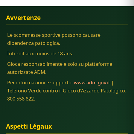
Avvertenze
Le scommesse sportive possono causare
dipendenza patologica.
Interdit aux moins de 18 ans.
Gioca responsabilmente e solo su piattaforme
autorizzate ADM.
Per informazioni e supporto:
www.adm.gov.it
|
Telefono Verde contro il Gioco d'Azzardo Patologico:
800 558 822.
Aspetti Légaux