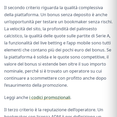
Il secondo criterio riguarda la qualità complessiva
della piattaforma. Un bonus senza deposito è anche
un’opportunità per testare un bookmaker senza rischi.
La velocità del sito, la profondità del palinsesto
calcistico, la qualità delle quote sulle partite di Serie A,
la funzionalità del live betting e l’app mobile sono tutti
elementi che contano più dei pochi euro del bonus. Se
la piattaforma è solida e le quote sono competitive, il
valore del bonus si estende ben oltre il suo importo
nominale, perché si è trovato un operatore su cui
continuare a scommettere con profitto anche dopo
l’esaurimento della promozione.
Leggi anche
i codici promozionali
.
Il terzo criterio è la reputazione dell’operatore. Un
bookmaker con licenza ADM è per definizione un