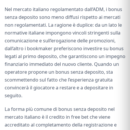
Nel mercato italiano regolamentato dall’ADM, i bonus
senza deposito sono meno diffusi rispetto ai mercati
non regolamentati. La ragione è duplice: da un lato le
normative italiane impongono vincoli stringenti sulla
comunicazione e sull’erogazione delle promozioni,
dall’altro i bookmaker preferiscono investire su bonus
legati al primo deposito, che garantiscono un impegno
finanziario immediato del nuovo cliente. Quando un
operatore propone un bonus senza deposito, sta
scommettendo sul fatto che l’esperienza gratuita
convincerà il giocatore a restare e a depositare in
seguito.
La forma più comune di bonus senza deposito nel
mercato italiano è il credito in free bet che viene
accreditato al completamento della registrazione e