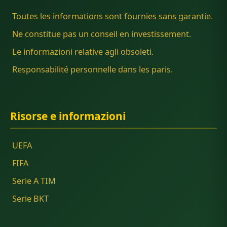
Toutes les informations sont fournies sans garantie.
Ne constitue pas un conseil en investissement.
Le informazioni relative agli obsoleti.
Responsabilité personnelle dans les paris.
Risorse e informazioni
UEFA
FIFA
Serie A TIM
Serie BKT