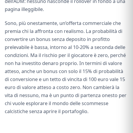
dell’ADM: nessuno nasconde il rollover in fondo a una
pagina illeggibile.
Sono, più onestamente, un’offerta commerciale che
premia chi la affronta con realismo. La probabilità di
convertire un bonus senza deposito in profitto
prelevabile è bassa, intorno al 10-20% a seconda delle
condizioni. Ma il rischio per il giocatore è zero, perché
non ha investito denaro proprio. In termini di valore
atteso, anche un bonus con solo il 15% di probabilità
di conversione e un tetto di vincita di 100 euro vale 15
euro di valore atteso a costo zero. Non cambierà la
vita di nessuno, ma è un punto di partenza onesto per
chi vuole esplorare il mondo delle scommesse
calcistiche senza aprire il portafoglio.