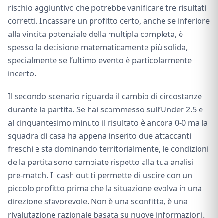
rischio aggiuntivo che potrebbe vanificare tre risultati
corretti. Incassare un profitto certo, anche se inferiore
alla vincita potenziale della multipla completa, è
spesso la decisione matematicamente più solida,
specialmente se l’ultimo evento è particolarmente
incerto.
Il secondo scenario riguarda il cambio di circostanze
durante la partita. Se hai scommesso sull’Under 2.5 e
al cinquantesimo minuto il risultato è ancora 0-0 ma la
squadra di casa ha appena inserito due attaccanti
freschi e sta dominando territorialmente, le condizioni
della partita sono cambiate rispetto alla tua analisi
pre-match. Il cash out ti permette di uscire con un
piccolo profitto prima che la situazione evolva in una
direzione sfavorevole. Non è una sconfitta, è una
rivalutazione razionale basata su nuove informazioni.