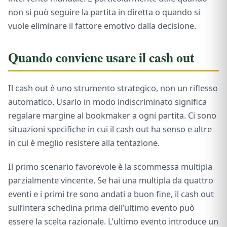
non si può seguire la partita in diretta o quando si
vuole eliminare il fattore emotivo dalla decisione.
Quando conviene usare il cash out
Il cash out è uno strumento strategico, non un riflesso
automatico. Usarlo in modo indiscriminato significa
regalare margine al bookmaker a ogni partita. Ci sono
situazioni specifiche in cui il cash out ha senso e altre
in cui è meglio resistere alla tentazione.
Il primo scenario favorevole è la scommessa multipla
parzialmente vincente. Se hai una multipla da quattro
eventi e i primi tre sono andati a buon fine, il cash out
sull’intera schedina prima dell’ultimo evento può
essere la scelta razionale. L’ultimo evento introduce un