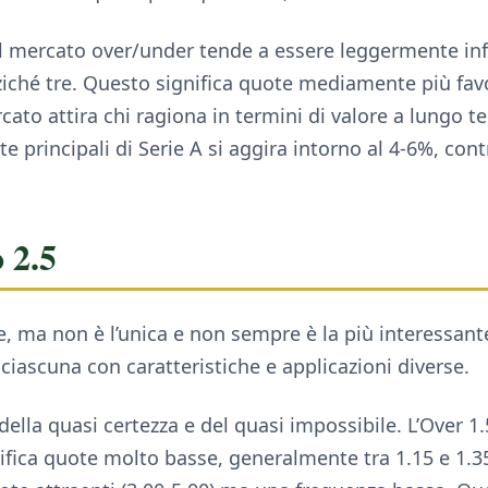
 mercato over/under tende a essere leggermente infe
nziché tre. Questo significa quote mediamente più fav
rcato attira chi ragiona in termini di valore a lungo 
ite principali di Serie A si aggira intorno al 4-6%, con
 2.5
e, ma non è l’unica e non sempre è la più interessante
, ciascuna con caratteristiche e applicazioni diverse.
ella quasi certezza e del quasi impossibile. L’Over 1.5 
gnifica quote molto basse, generalmente tra 1.15 e 1.35