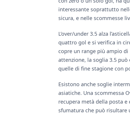
con zero o un solo gol, ha q
interessante soprattutto ne
sicura, e nelle scommesse liv
L’over/under 3.5 alza l’astic
quattro gol e si verifica in ci
copre un range più ampio di ri
attenzione, la soglia 3.5 può 
quelle di fine stagione con po
Esistono anche soglie interm
asiatiche. Una scommessa Over
recupera metà della posta e
sfumatura che può risultare u