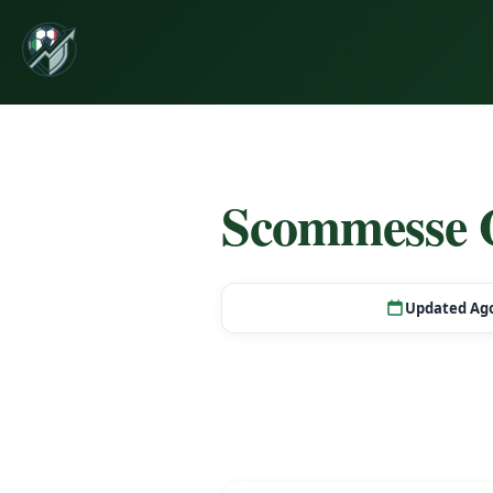
Scommesse O
Updated Ago