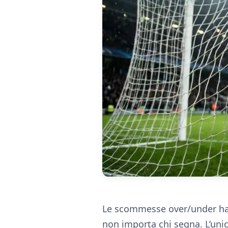
Le scommesse over/under hann
non importa chi segna. L’unic