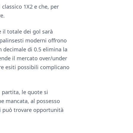
l classico 1X2 e che, per
e.
il totale dei gol sarà
i palinsesti moderni offrono
n decimale di 0.5 elimina la
 rende il mercato over/under
re esiti possibili complicano
partita, le quote si
ne mancata, al possesso
ici può trovare opportunità