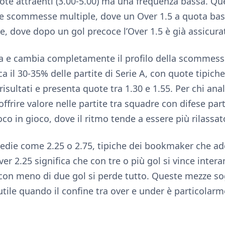
uote attraenti (3.00-5.00) ma una frequenza bassa. Q
lle scommesse multiple, dove un Over 1.5 a quota ba
e, dove dopo un gol precoce l’Over 1.5 è già assicura
ella e cambia completamente il profilo della scommess
rca il 30-35% delle partite di Serie A, con quote tipiche
sultati e presenta quote tra 1.30 e 1.55. Per chi anal
offrire valore nelle partite tra squadre con difese par
co in gioco, dove il ritmo tende a essere più rilassato
edie come 2.25 o 2.75, tipiche dei bookmaker che ado
 2.25 significa che con tre o più gol si vince inter
 con meno di due gol si perde tutto. Queste mezze s
tile quando il confine tra over e under è particolarm