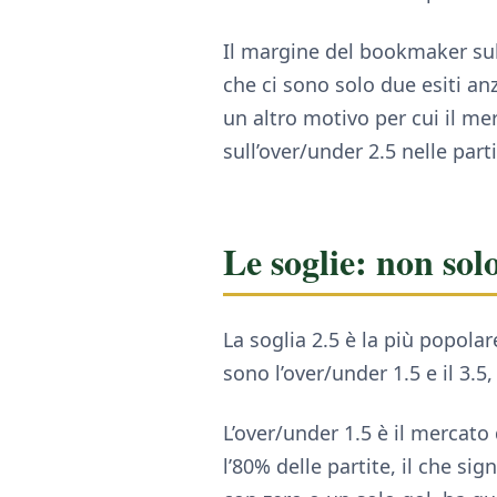
Il margine del bookmaker sul
che ci sono solo due esiti a
un altro motivo per cui il me
sull’over/under 2.5 nelle part
Le soglie: non solo
La soglia 2.5 è la più popolar
sono l’over/under 1.5 e il 3.5
L’over/under 1.5 è il mercato d
l’80% delle partite, il che si